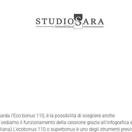
arda l’Eco bonus 110, è la possibilità di scegliere anche
o vediamo il funzionamento della cessione grazie all’infografica e
taliana) L’ecobonus 110 o superbonus è uno degli strumenti previs