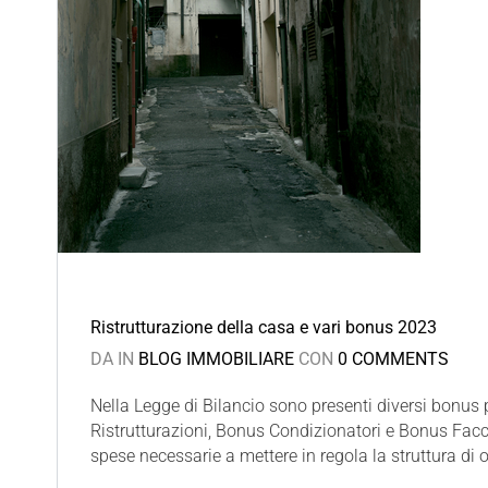
Ristrutturazione della casa e vari bonus 2023
DA IN
BLOG IMMOBILIARE
CON
0 COMMENTS
Nella Legge di Bilancio sono presenti diversi bonus p
Ristrutturazioni, Bonus Condizionatori e Bonus Facci
spese necessarie a mettere in regola la struttura di 