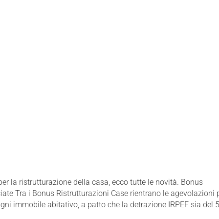
er la ristrutturazione della casa, ecco tutte le novità. Bonus
ate Tra i Bonus Ristrutturazioni Case rientrano le agevolazioni p
ogni immobile abitativo, a patto che la detrazione IRPEF sia del 