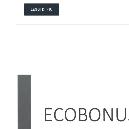
LEGGI DI PIÙ