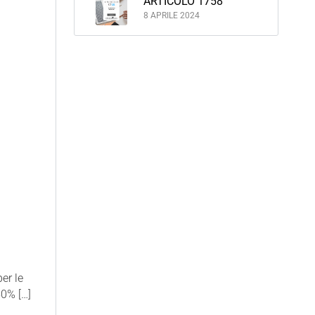
ARTICOLO 1758
8 APRILE 2024
er le
50% […]