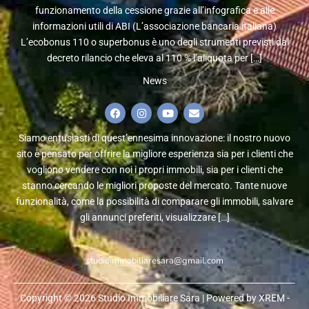
funzionamento della cessione grazie all’infografica e alle
informazioni utili di ABI (L’associazione bancaria italiana)
L’ecobonus 110 o superbonus è uno degli strumenti previsti dal
decreto rilancio che eleva al 110 % l’aliquota per […]
News
Siamo entusiasti di quest’ennesima innovazione: il nostro nuovo
sito è pensato per offrire la migliore esperienza sia per i clienti che
vogliono vendere con noi i propri immobili, sia per i clienti che
stanno cercando le migliori proposte del mercato. Tante nuove
funzionalità, come la possibilità di comparare gli immobili, salvare
gli annunci preferiti, visualizzare […]
studioimmobiliaresara@gmail.com
Copyright © 2026 Studio Immobiliare Sara | Powered by XREM -