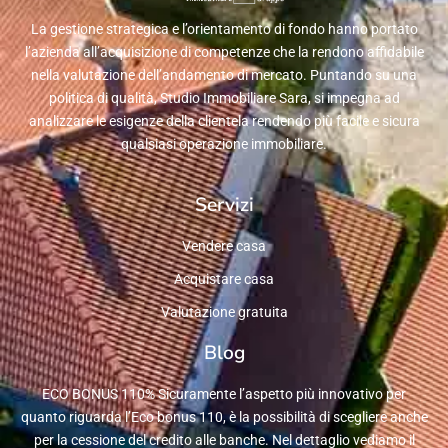
La gestione strategica e l’orientamento di fondo hanno portato
l’azienda all’acquisizione di competenze che la rendono affidabile
nella valutazione dell’andamento di mercato. Puntando su una
politica di qualità, Studio Immobiliare Sara, si impegna ad
analizzare le esigenze della clientela rendendo più facile e sicura
qualsiasi operazione immobiliare.
Servizi
Vendere casa
Acquistare casa
Valutazione gratuita
Blog
ECO BONUS 110% Sicuramente l’aspetto più innovativo per
quanto riguarda l’Eco bonus 110, è la possibilità di scegliere anche
per la cessione del credito alle banche. Nel dettaglio vediamo il