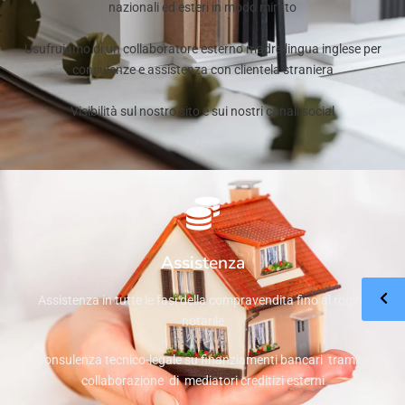
nazionali ed esteri in modo mirato
Usufruiamo di un collaboratore esterno madre lingua inglese per
consulenze e assistenza con clientela straniera
Visibilità sul nostro sito e sui nostri canali social
Assistenza
Assistenza in tutte le fasi della compravendita fino al rogito
notarile
Consulenza tecnico-legale su finanziamenti bancari tramite
collaborazione di mediatori creditizi esterni