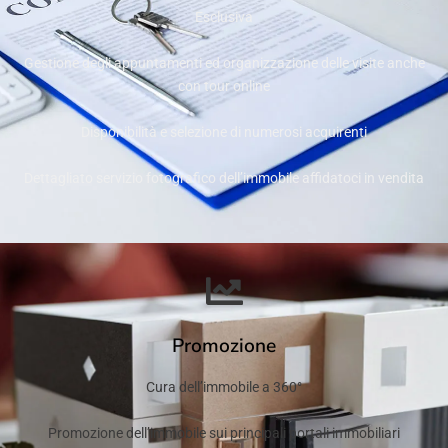
Esclusiva
Gestione degli appuntamenti ed organizzazione delle visite anche
con tour online
Disponibilità e selezione di numerosi acquirenti
Dettagliato servizio fotografico dell’immobile affidatoci in vendita
Promozione
Cura dell’immobile a 360°
Promozione dell’immobile sui principali portali immobiliari