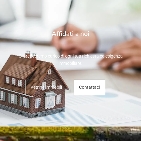
Affidati a noi
Ci prenderemo carico di ogni tua richiesta ed esigenza
immobiliare.
Vetrina immobili
Contattaci