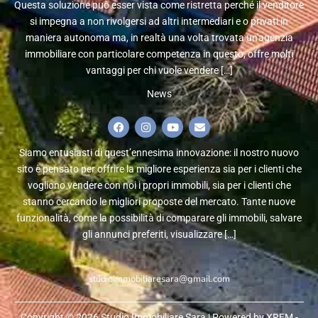
Questa soluzione può esser vista come ristretta perché il venditore
si impegna a non rivolgersi ad altri intermediari e o privati in
maniera autonoma ma, in realtà una volta trovata un'agenzia
immobiliare con particolare competenza in questo, offre molti
vantaggi per chi vuole vendere […]
News
Siamo entusiasti di quest’ennesima innovazione: il nostro nuovo
sito è pensato per offrire la migliore esperienza sia per i clienti che
vogliono vendere con noi i propri immobili, sia per i clienti che
stanno cercando le migliori proposte del mercato. Tante nuove
funzionalità, come la possibilità di comparare gli immobili, salvare
gli annunci preferiti, visualizzare […]
studioimmobiliaresara@gmail.com
Copyright © 2026 Studio Immobiliare Sara | Powered by XREM -