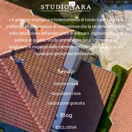
La gestione strategica e l’orientamento di fondo hanno portato
l’azienda all’acquisizione di competenze che la rendono affidabile
nella valutazione dell’andamento di mercato. Puntando su una
politica di qualità, Studio Immobiliare Sara, si impegna ad
analizzare le esigenze della clientela rendendo più facile e sicura
qualsiasi operazione immobiliare.
Servizi
Vendere casa
Acquistare casa
Valutazione gratuita
Blog
ESCLUSIVA