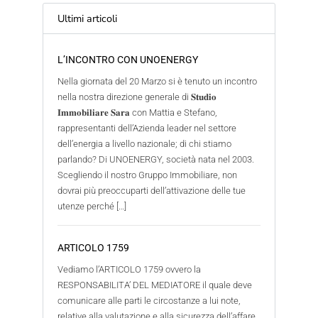
Ultimi articoli
L’INCONTRO CON UNOENERGY
Nella giornata del 20 Marzo si è tenuto un incontro
nella nostra direzione generale di 𝐒𝐭𝐮𝐝𝐢𝐨
𝐈𝐦𝐦𝐨𝐛𝐢𝐥𝐢𝐚𝐫𝐞 𝐒𝐚𝐫𝐚 con Mattia e Stefano,
rappresentanti dell’Azienda leader nel settore
dell’energia a livello nazionale; di chi stiamo
parlando? Di UNOENERGY, società nata nel 2003.
Scegliendo il nostro Gruppo Immobiliare, non
dovrai più preoccuparti dell’attivazione delle tue
utenze perché […]
ARTICOLO 1759
Vediamo l’ARTICOLO 1759 ovvero la
RESPONSABILITA’ DEL MEDIATORE il quale deve
comunicare alle parti le circostanze a lui note,
relative alla valutazione e alla sicurezza dell’affare