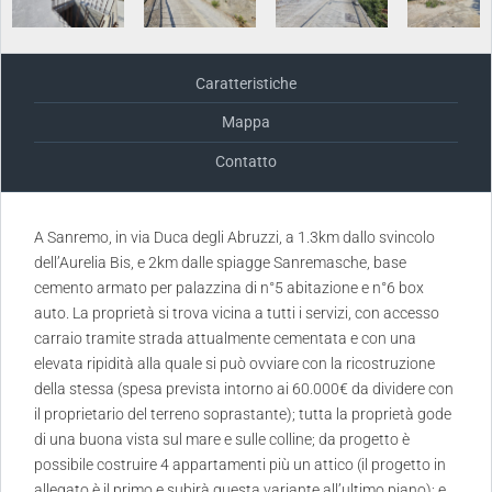
Caratteristiche
Mappa
Contatto
A Sanremo, in via Duca degli Abruzzi, a 1.3km dallo svincolo
dell’Aurelia Bis, e 2km dalle spiagge Sanremasche, base
cemento armato per palazzina di n°5 abitazione e n°6 box
auto. La proprietà si trova vicina a tutti i servizi, con accesso
carraio tramite strada attualmente cementata e con una
elevata ripidità alla quale si può ovviare con la ricostruzione
della stessa (spesa prevista intorno ai 60.000€ da dividere con
il proprietario del terreno soprastante); tutta la proprietà gode
di una buona vista sul mare e sulle colline; da progetto è
possibile costruire 4 appartamenti più un attico (il progetto in
allegato è il primo e subirà questa variante all’ultimo piano); e