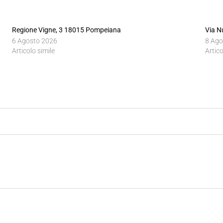
Regione Vigne, 3 18015 Pompeiana
Via N
6 Agosto 2026
8 Ago
Articolo simile
Artico