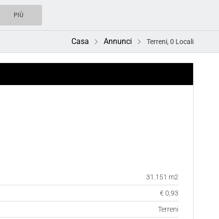
PIÙ
Casa
Annunci
Terreni, 0 Locali
ACQUISTO
31.151 m2
€ 0,93
Terreni