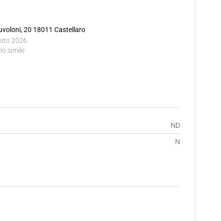
uvoloni, 20 18011 Castellaro
sto 2026
lo simile
ND
N