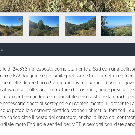
to
cabile di 24.833mq, esposto completamente a Sud con una belliss
i come F/2 dai quale è possibile prelevarne la volumetria e proce
e permette di fare fino a 92mq abitativi e 165mq ad uso magazzino
a attiva a cui collegare le strutture da costruire, non è possibile
mite un sentiero pedonale, è possibile però costruire la strada p
le necessarie opere di sostegno e di contenimento. E’ presente l’
acqua potabile e corrente elettrica, vanno richiesti ai fornitori i 
tro carico oltre il costo del contatore, anche la linea dal contato
mondiale moto Enduro e sentieri per MTB e percorsi con viste pa