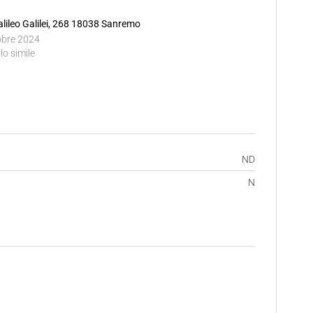
alileo Galilei, 268 18038 Sanremo
obre 2024
lo simile
ND
N