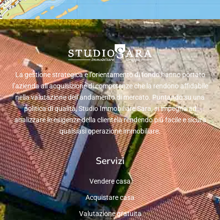
La gestione strategica e l’orientamento di fondo hanno portato
l’azienda all’acquisizione di competenze che la rendono affidabile
nella valutazione dell’andamento di mercato. Puntando su una
politica di qualità, Studio Immobiliare Sara, si impegna ad
analizzare le esigenze della clientela rendendo più facile e sicura
qualsiasi operazione immobiliare.
Servizi
Vendere casa
Acquistare casa
Valutazione gratuita